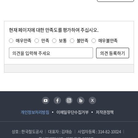
현재 페이지에 대한 만족도를 평가하여 주십시오.
콘텐츠 만족도 조사
만족도 조사
매우만족
만족
보통
불만족
매우불만족
담당자 정보
담당자 정보
유튜브
페이스북
인스타그램
블로그
트위터
개인정보처리방침
이메일무단수집거부
저작권정책
상호 : 한국철도공사
대표자 : 김태승
사업자등록 : 314-82-10024