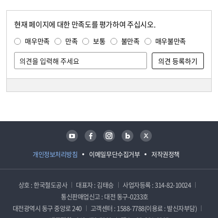
현재 페이지에 대한 만족도를 평가하여 주십시오.
콘텐츠 만족도 조사
만족도 조사
매우만족
만족
보통
불만족
매우불만족
담당자 정보
담당자 정보
유튜브
페이스북
인스타그램
블로그
트위터
개인정보처리방침
이메일무단수집거부
저작권정책
상호 : 한국철도공사
대표자 : 김태승
사업자등록 : 314-82-10024
통신판매업신고 : 대전 동구-0233호
대전광역시 동구 중앙로 240
고객센터 : 1588-7788(이용료 : 발신자부담)