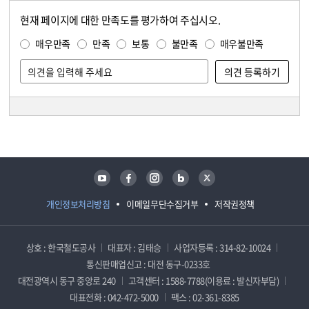
현재 페이지에 대한 만족도를 평가하여 주십시오.
콘텐츠 만족도 조사
만족도 조사
매우만족
만족
보통
불만족
매우불만족
담당자 정보
담당자 정보
유튜브
페이스북
인스타그램
블로그
트위터
개인정보처리방침
이메일무단수집거부
저작권정책
상호 : 한국철도공사
대표자 : 김태승
사업자등록 : 314-82-10024
통신판매업신고 : 대전 동구-0233호
대전광역시 동구 중앙로 240
고객센터 : 1588-7788(이용료 : 발신자부담)
대표전화 : 042-472-5000
팩스 : 02-361-8385