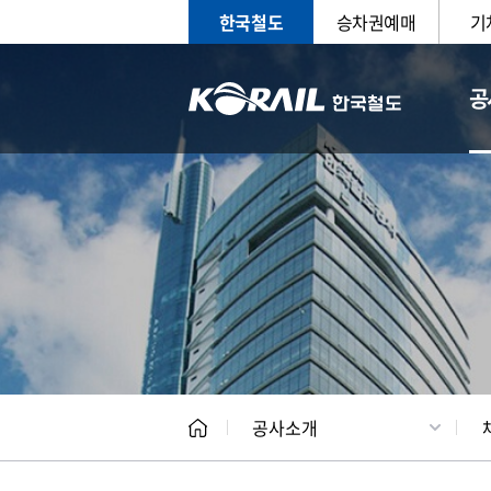
한국철도
승차권예매
기
공
CEO
일반현
공사소개