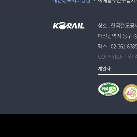
상호 : 한국철도공
대전광역시 동구 중
팩스 : 02-361-838
COPYRIGHT ⓒ K
계열사