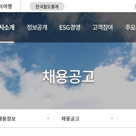
차여행
한국철도통계
사소개
정보공개
ESG경영
고객참여
주요
황
조직현황
채용정보
채용공고
채용정보
채용공고