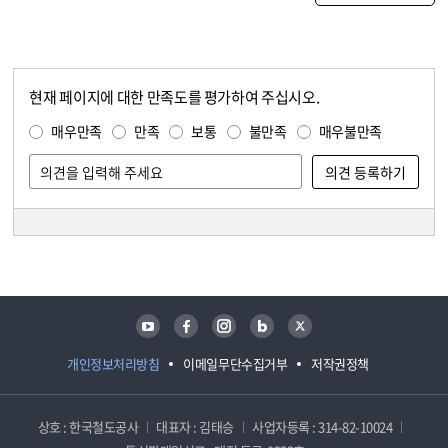
현재 페이지에 대한 만족도를 평가하여 주십시오.
콘텐츠 만족도 조사
만족도 조사
매우만족
만족
보통
불만족
매우불만족
담당자 정보
담당자 정보
유튜브
페이스북
인스타그램
블로그
트위터
개인정보처리방침
이메일무단수집거부
저작권정책
상호 : 한국철도공사
대표자 : 김태승
사업자등록 : 314-82-10024