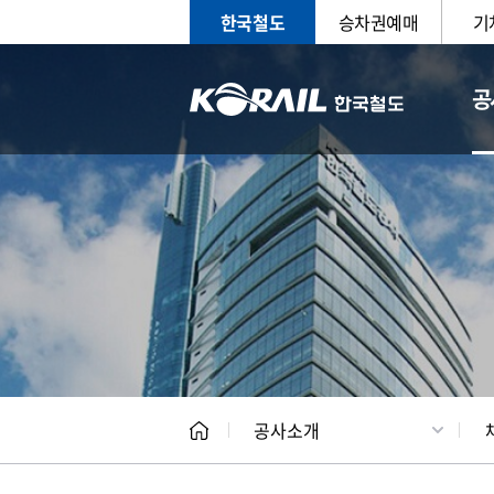
한국철도
승차권예매
기
공
CEO
일반현
공사소개