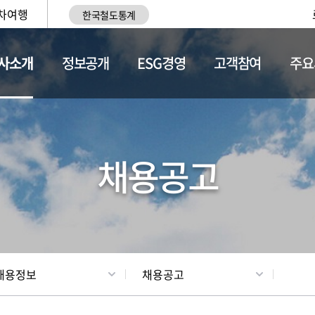
차여행
한국철도통계
사소개
정보공개
ESG경영
고객참여
주요
황
조직현황
채용정보
채용공고
채용정보
채용공고