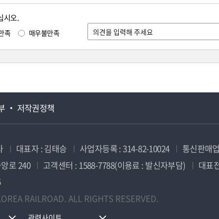
십시오.
만족
매우불만족
부
저작권정책
사
대표자 : 김태승
사업자등록 : 314-82-10024
통신판매업신
앙로 240
고객센터 : 1588-7788(이용료 : 발신자부담)
대표전화
5
OREA RAILROAD. ALL RIGHTS RESERVED.
관련사이트