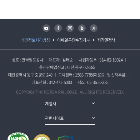
담당자 정보
담당자 정보
유튜브
페이스북
인스타그램
블로그
트위터
개인정보처리방침
이메일무단수집거부
저작권정책
상호 : 한국철도공사
대표자 : 김태승
사업자등록 : 314-82-10024
통신판매업신고 : 대전 동구-0233호
대전광역시 동구 중앙로 240
고객센터 : 1588-7788(이용료 : 발신자부담)
대표전화 : 042-472-5000
팩스 : 02-361-8385
COPYRIGHT ⓒ KOREA RAILROAD. ALL RIGHTS RESERVED.
계열사
관련사이트