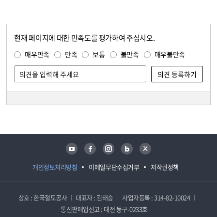
현재 페이지에 대한 만족도를 평가하여 주십시오.
콘텐츠 만족도 조사
만족도 조사
매우만족
만족
보통
불만족
매우불만족
담당자 정보
담당자 정보
유튜브
페이스북
인스타그램
블로그
트위터
개인정보처리방침
이메일무단수집거부
저작권정책
상호 : 한국철도공사
대표자 : 김태승
사업자등록 : 314-82-10024
통신판매업신고 : 대전 동구-0233호