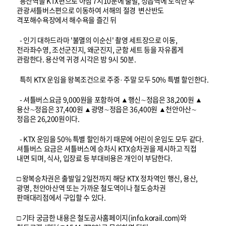
용산역을 KTX편으로 아침 7시10분에 출발, 정읍역에 도착한 후
관광셔틀버스편으로 이동하여 서해의 절경 변산반도
격포해수욕장에서 해수욕을 즐긴 뒤
- 인기 대하드라마 '불멸의 이순신' 촬영 세트장으로 이동,
전라좌수영, 조선군진지, 왜군진지, 군함 세트 등을 자유롭게
관람한다. 용산역 귀경 시각은 밤 9시 50분.
특히 KTX 운임을 왕복조건으로 주중· 주말 모두 50% 특별 할인한다.
- 셔틀버스요금 9,000원을 포함하여 ▲행신∼정읍은 38,200원 ▲
용산∼정읍은 37,400원 ▲광명∼정읍은 36,400원 ▲천안아산∼
정읍은 26,200원이다.
- KTX 운임을 50% 특별 할인하기 때문에 어린이 운임도 모두 같다.
셔틀버스 요금은 셔틀버스에 승차시 KTX승차권을 제시하고 직접
내면 되며, 식사, 입장료 등 부대비용은 개인이 부담한다.
□ 왕복승차권은 출발일 2일전까지 해당 KTX 정차역인 행신, 용산,
광명, 천안아산역 또는 가까운 철도역이나 철도승차권
판매대리점에서 구입할 수 있다.
□ 기타 궁금한 내용은 철도공사홈페이지(info.korail.com)와