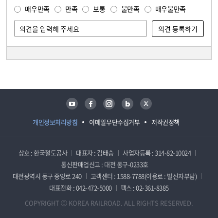
매우만족
만족
보통
불만족
매우불만족
담당자 정보
담당자 정보
유튜브
페이스북
인스타그램
블로그
트위터
개인정보처리방침
이메일무단수집거부
저작권정책
상호 : 한국철도공사
대표자 : 김태승
사업자등록 : 314-82-10024
통신판매업신고 : 대전 동구-0233호
대전광역시 동구 중앙로 240
고객센터 : 1588-7788(이용료 : 발신자부담)
대표전화 : 042-472-5000
팩스 : 02-361-8385
COPYRIGHT ⓒ KOREA RAILROAD. ALL RIGHTS RESERVED.