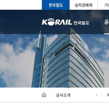
한국철도
승차권예매
기
공
CEO
일반현
공사소개