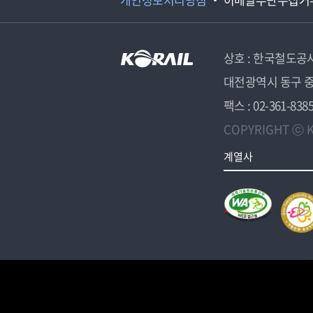
상호 : 한국철도공
대전광역시 동구 중
팩스 : 02-361-838
COPYRIGHT ⓒ K
계열사