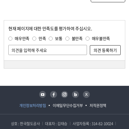
현재 페이지에 대한 만족도를 평가하여 주십시오.
콘텐츠 만족도 조사
만족도 조사
매우만족
만족
보통
불만족
매우불만족
담당자 정보
담당자 정보
유튜브
페이스북
인스타그램
블로그
트위터
개인정보처리방침
이메일무단수집거부
저작권정책
상호 : 한국철도공사
대표자 : 김태승
사업자등록 : 314-82-10024