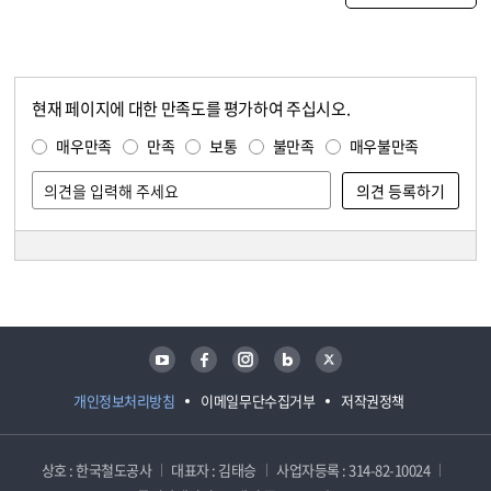
현재 페이지에 대한 만족도를 평가하여 주십시오.
콘텐츠 만족도 조사
만족도 조사
매우만족
만족
보통
불만족
매우불만족
담당자 정보
담당자 정보
유튜브
페이스북
인스타그램
블로그
트위터
개인정보처리방침
이메일무단수집거부
저작권정책
상호 : 한국철도공사
대표자 : 김태승
사업자등록 : 314-82-10024