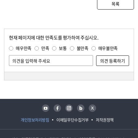
목록
현재 페이지에 대한 만족도를 평가하여 주십시오.
콘텐츠 만족도 조사
만족도 조사
매우만족
만족
보통
불만족
매우불만족
담당자 정보
담당자 정보
유튜브
페이스북
인스타그램
블로그
트위터
개인정보처리방침
이메일무단수집거부
저작권정책