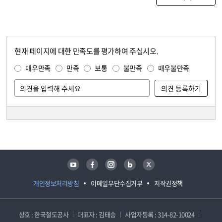
현재 페이지에 대한 만족도를 평가하여 주십시오.
콘텐츠 만족도 조사
만족도 조사
매우만족
만족
보통
불만족
매우불만족
담당자 정보
담당자 정보
유튜브
페이스북
인스타그램
블로그
트위터
개인정보처리방침
이메일무단수집거부
저작권정책
상호 : 한국철도공사
대표자 : 김태승
사업자등록 : 314-82-10024