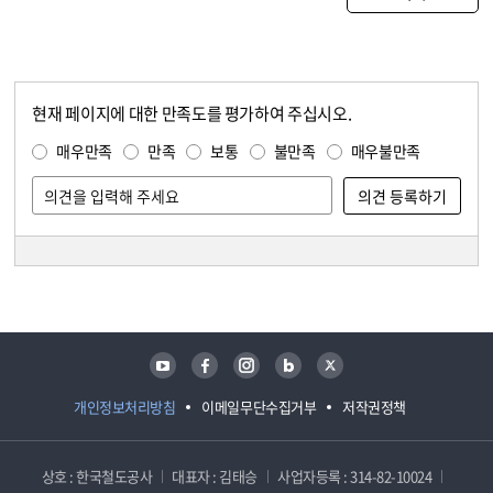
현재 페이지에 대한 만족도를 평가하여 주십시오.
콘텐츠 만족도 조사
만족도 조사
매우만족
만족
보통
불만족
매우불만족
담당자 정보
담당자 정보
유튜브
페이스북
인스타그램
블로그
트위터
개인정보처리방침
이메일무단수집거부
저작권정책
상호 : 한국철도공사
대표자 : 김태승
사업자등록 : 314-82-10024