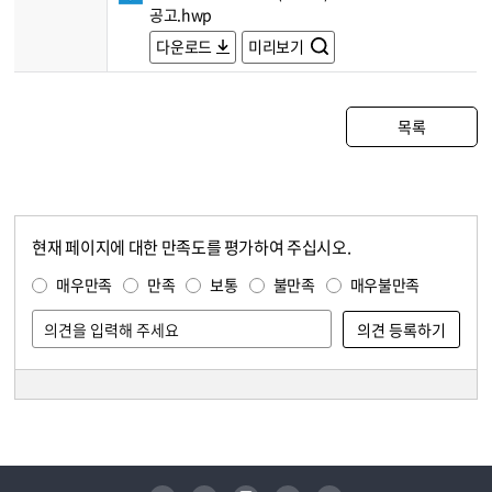
공고.hwp
다운로드
미리보기
목록
현재 페이지에 대한 만족도를 평가하여 주십시오.
콘텐츠 만족도 조사
만족도 조사
매우만족
만족
보통
불만족
매우불만족
담당자 정보
담당자 정보
유튜브
페이스북
인스타그램
블로그
트위터