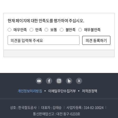
현재 페이지에 대한 만족도를 평가하여 주십시오.
콘텐츠 만족도 조사
만족도 조사
매우만족
만족
보통
불만족
매우불만족
담당자 정보
담당자 정보
유튜브
페이스북
인스타그램
블로그
트위터
개인정보처리방침
이메일무단수집거부
저작권정책
상호 : 한국철도공사
대표자 : 김태승
사업자등록 : 314-82-10024
통신판매업신고 : 대전 동구-0233호