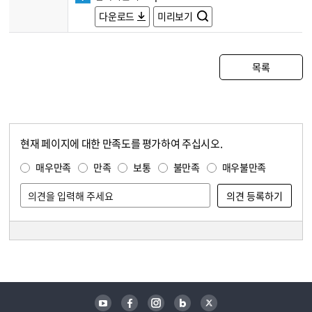
다운로드
미리보기
목록
현재 페이지에 대한 만족도를 평가하여 주십시오.
콘텐츠 만족도 조사
만족도 조사
매우만족
만족
보통
불만족
매우불만족
담당자 정보
담당자 정보
유튜브
페이스북
인스타그램
블로그
트위터