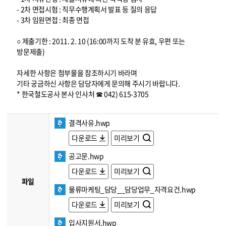
- 2차 면접시험 : 직무수행계획서 발표 등 질의 응답
- 3차 임원면접 : 최종 면접
○ 제출기한 : 2011. 2. 10 (16:00까지 도착 분 유효, 우편 또는
방문제출)
자세한 사항은 첨부물을 참조하시기 바라며
기타 궁금하신 사항은 담당자에게 문의해 주시기 바랍니다.
* 한국철도공사 본사 인사처 ☎ 042) 615-3705
결격사유.hwp
다운로드
미리보기
공고문.hwp
다운로드
미리보기
파일
물류마케팅_담당__담당업무_자격요건.hwp
다운로드
미리보기
입사지원서.hwp