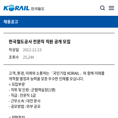
채용공고
한국철도공사 전문직 직원 공개 모집
작성일
2012-12-23
조회수
25,244
코레일소개_경영공시_채용공고 상세보기 – 내용, 파일, 담당자 연락처로 구성
고객, 환경, 미래와 소통하는「국민기업 KORAIL」와 함께 미래를
개척할 열정과 능력을 갖춘 우수한 인재를 모십니다.
○ 모집부문
- 직위 및 인원 : 군협력실장(1명)
- 직급 : 전문직 1급
- 근무소속 : 대전 본사
- 공모방법 : 외부 공모
○ 전형절차