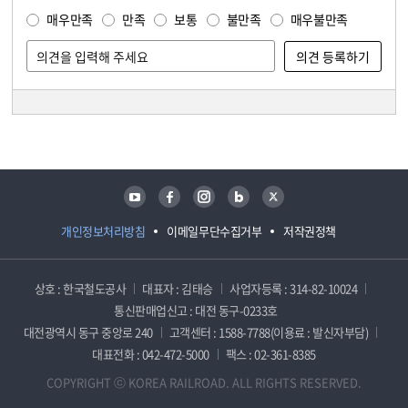
매우만족
만족
보통
불만족
매우불만족
담당자 정보
담당자 정보
유튜브
페이스북
인스타그램
블로그
트위터
개인정보처리방침
이메일무단수집거부
저작권정책
상호 : 한국철도공사
대표자 : 김태승
사업자등록 : 314-82-10024
통신판매업신고 : 대전 동구-0233호
대전광역시 동구 중앙로 240
고객센터 : 1588-7788(이용료 : 발신자부담)
대표전화 : 042-472-5000
팩스 : 02-361-8385
COPYRIGHT ⓒ KOREA RAILROAD. ALL RIGHTS RESERVED.