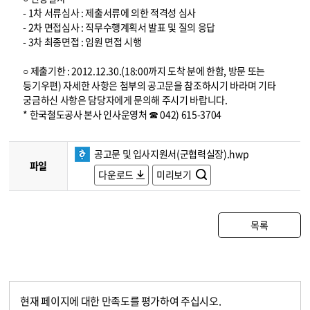
- 1차 서류심사 : 제출서류에 의한 적격성 심사
- 2차 면접심사 : 직무수행계획서 발표 및 질의 응답
- 3차 최종면접 : 임원 면접 시행
○ 제출기한 : 2012.12.30.(18:00까지 도착 분에 한함, 방문 또는
등기우편) 자세한 사항은 첨부의 공고문을 참조하시기 바라며 기타
궁금하신 사항은 담당자에게 문의해 주시기 바랍니다.
* 한국철도공사 본사 인사운영처 ☎ 042) 615-3704
공고문 및 입사지원서(군협력실장).hwp
파일
다운로드
미리보기
목록
현재 페이지에 대한 만족도를 평가하여 주십시오.
콘텐츠 만족도 조사
만족도 조사