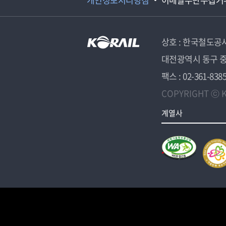
상호 : 한국철도공
대전광역시 동구 중
팩스 : 02-361-838
COPYRIGHT ⓒ K
계열사