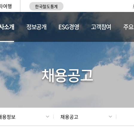
차여행
한국철도통계
사소개
정보공개
ESG경영
고객참여
주요
황
조직현황
채용정보
채용공고
채용정보
채용공고