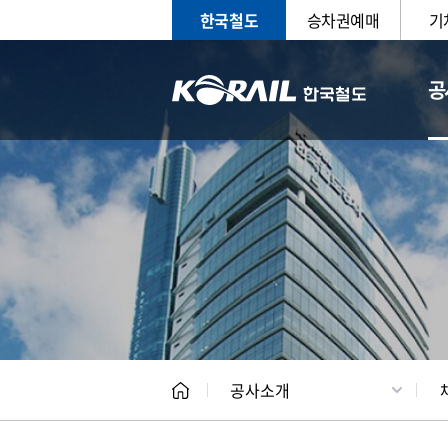
한국철도
승차권예매
기
공
CEO
일반현
공사소개