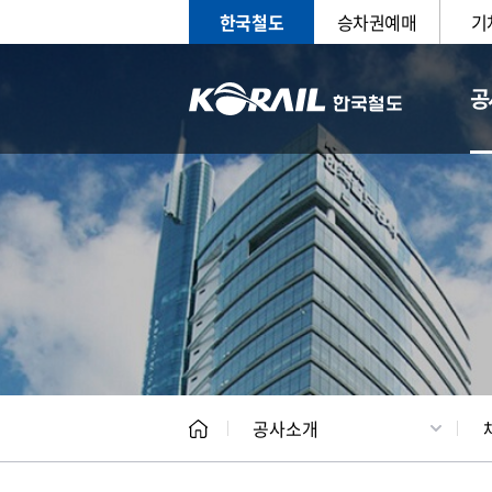
한국철도
승차권예매
기
공
CEO
일반현
공사소개