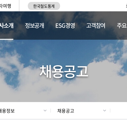
차여행
한국철도통계
사소개
정보공개
ESG경영
고객참여
주요
황
조직현황
채용정보
채용공고
채용정보
채용공고