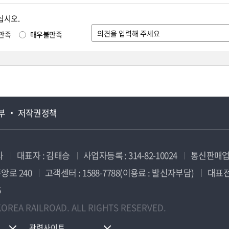
십시오.
만족
매우불만족
부
저작권정책
사
대표자 : 김태승
사업자등록 : 314-82-10024
통신판매업신
앙로 240
고객센터 : 1588-7788(이용료 : 발신자부담)
대표전화
5
OREA RAILROAD. ALL RIGHTS RESERVED.
관련사이트