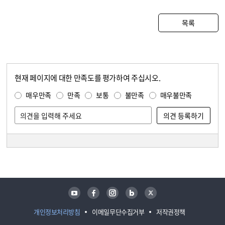
목록
현재 페이지에 대한 만족도를 평가하여 주십시오.
콘텐츠 만족도 조사
만족도 조사
매우만족
만족
보통
불만족
매우불만족
담당자 정보
담당자 정보
유튜브
페이스북
인스타그램
블로그
트위터
개인정보처리방침
이메일무단수집거부
저작권정책