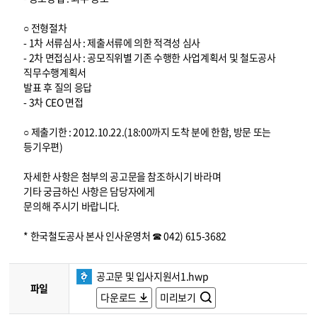
○ 전형절차
- 1차 서류심사 : 제출서류에 의한 적격성 심사
- 2차 면접심사 : 공모직위별 기존 수행한 사업계획서 및 철도공사
직무수행계획서
발표 후 질의 응답
- 3차 CEO 면접
○ 제출기한 : 2012.10.22.(18:00까지 도착 분에 한함, 방문 또는
등기우편)
자세한 사항은 첨부의 공고문을 참조하시기 바라며
기타 궁금하신 사항은 담당자에게
문의해 주시기 바랍니다.
* 한국철도공사 본사 인사운영처 ☎ 042) 615-3682
공고문 및 입사지원서1.hwp
파일
다운로드
미리보기