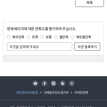
목록
현재 페이지에 대한 만족도를 평가하여 주십시오.
콘텐츠 만족도 조사
만족도 조사
매우만족
만족
보통
불만족
매우불만족
담당자 정보
담당자 정보
유튜브
페이스북
인스타그램
블로그
트위터
개인정보처리방침
이메일무단수집거부
저작권정책