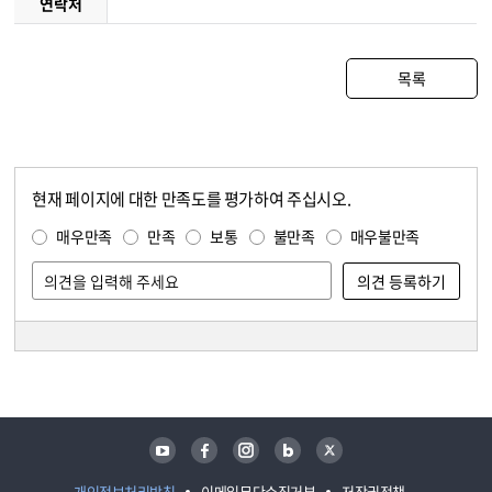
연락처
목록
현재 페이지에 대한 만족도를 평가하여 주십시오.
콘텐츠 만족도 조사
만족도 조사
매우만족
만족
보통
불만족
매우불만족
담당자 정보
담당자 정보
유튜브
페이스북
인스타그램
블로그
트위터
개인정보처리방침
이메일무단수집거부
저작권정책