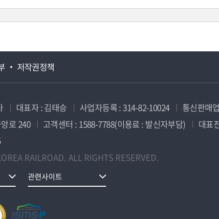
부
저작권정책
사
대표자 : 김태승
사업자등록 : 314-82-10024
통신판매업신
앙로 240
고객센터 : 1588-7788(이용료 : 발신자부담)
대표전화
5
OREA RAILROAD. ALL RIGHTS RESERVED.
관련사이트