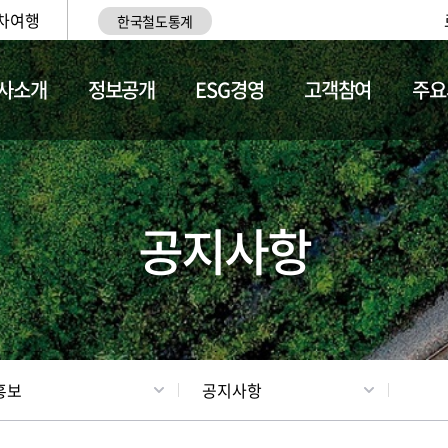
차여행
한국철도통계
사소개
정보공개
ESG경영
고객참여
주요
업
갤러리
기차소개
공지사항
홍보
공지사항