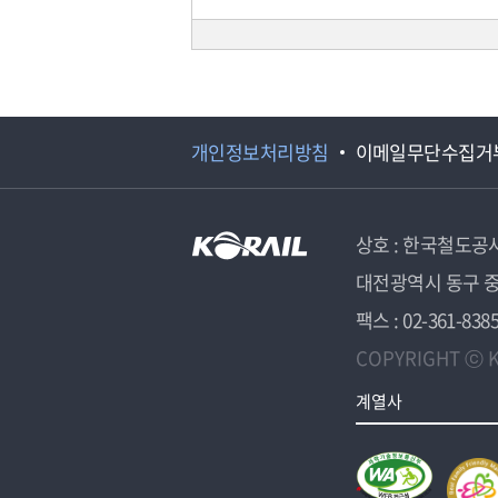
개인정보처리방침
이메일무단수집거
상호 : 한국철도공
대전광역시 동구 중
팩스 : 02-361-838
COPYRIGHT ⓒ K
계열사