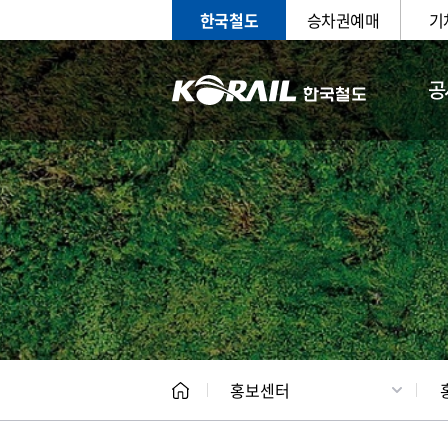
한국철도
승차권예매
기
공
홍보
문화사
홍보센터