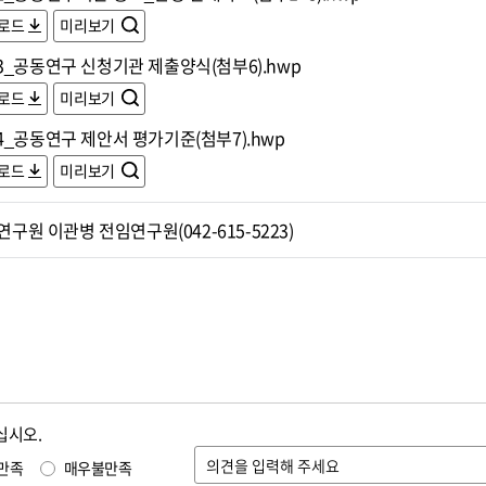
로드
미리보기
3_공동연구 신청기관 제출양식(첨부6).hwp
로드
미리보기
4_공동연구 제안서 평가기준(첨부7).hwp
로드
미리보기
구원 이관병 전임연구원(042-615-5223)
십시오.
만족
매우불만족