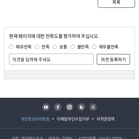
목록
현재 페이지에 대한 만족도를 평가하여 주십시오.
콘텐츠 만족도 조사
만족도 조사
매우만족
만족
보통
불만족
매우불만족
담당자 정보
담당자 정보
유튜브
페이스북
인스타그램
블로그
트위터
개인정보처리방침
이메일무단수집거부
저작권정책
상호 : 한국철도공사
대표자 : 김태승
사업자등록 : 314-82-10024