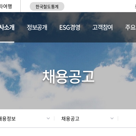
차여행
한국철도통계
사소개
정보공개
ESG경영
고객참여
주요
황
조직현황
채용정보
채용공고
채용정보
채용공고