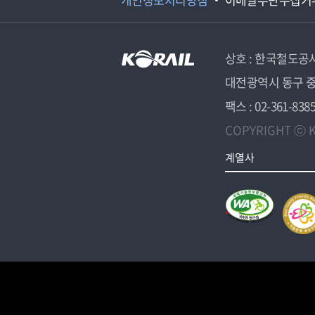
상호 : 한국철도공
대전광역시 동구 중
팩스 : 02-361-838
COPYRIGHT ⓒ K
계열사