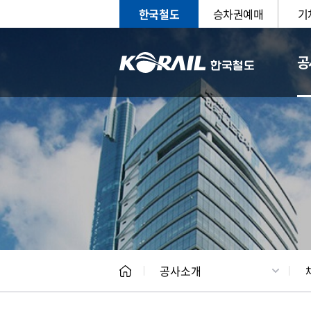
한국철도
승차권예매
기
공
CEO
일반현
공사소개