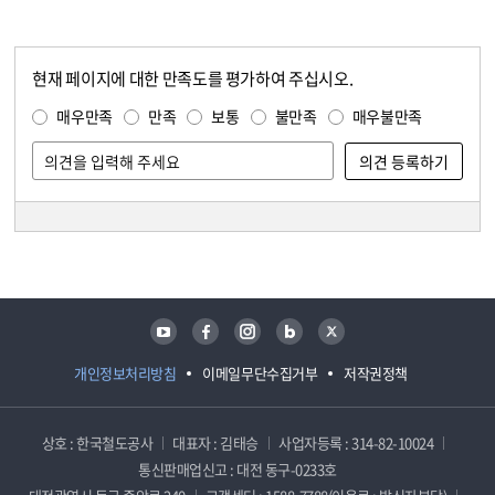
현재 페이지에 대한 만족도를 평가하여 주십시오.
콘텐츠 만족도 조사
만족도 조사
매우만족
만족
보통
불만족
매우불만족
담당자 정보
담당자 정보
유튜브
페이스북
인스타그램
블로그
트위터
개인정보처리방침
이메일무단수집거부
저작권정책
상호 : 한국철도공사
대표자 : 김태승
사업자등록 : 314-82-10024
통신판매업신고 : 대전 동구-0233호