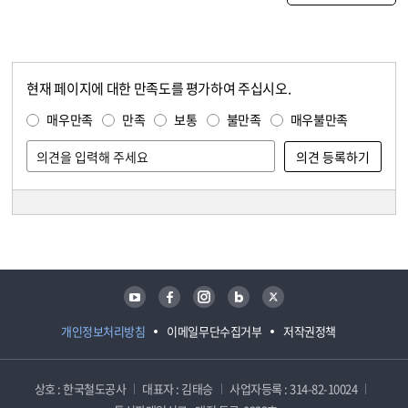
현재 페이지에 대한 만족도를 평가하여 주십시오.
콘텐츠 만족도 조사
만족도 조사
매우만족
만족
보통
불만족
매우불만족
담당자 정보
담당자 정보
유튜브
페이스북
인스타그램
블로그
트위터
개인정보처리방침
이메일무단수집거부
저작권정책
상호 : 한국철도공사
대표자 : 김태승
사업자등록 : 314-82-10024