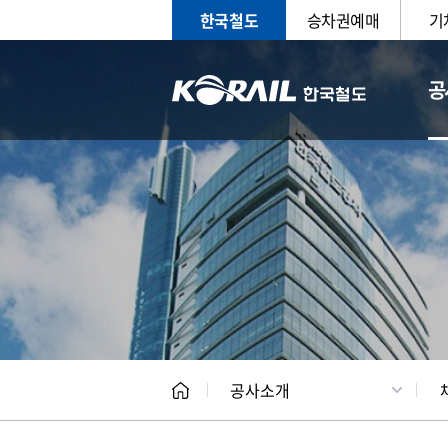
한국철도
승차권예매
기
공
CEO
일반현
공사소개