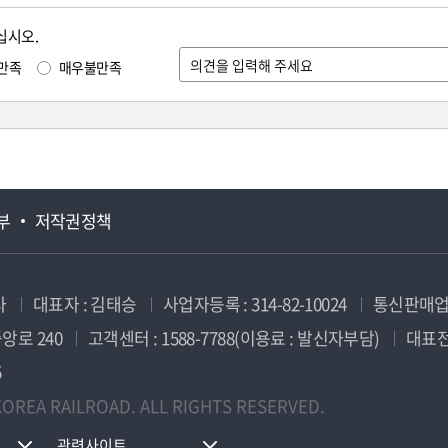
십시오.
만족
매우불만족
부
저작권정책
사
대표자 : 김태승
사업자등록 : 314-82-10024
통신판매업신
앙로 240
고객센터 : 1588-7788(이용료 : 발신자부담)
대표전화
5
OREA RAILROAD. ALL RIGHTS RESERVED.
관련사이트