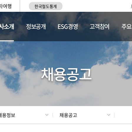
차여행
한국철도통계
사소개
정보공개
ESG경영
고객참여
주요
황
조직현황
채용정보
채용공고
채용정보
채용공고