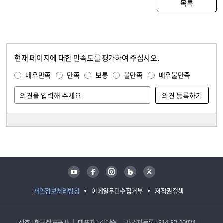
목록
현재 페이지에 대한 만족도를 평가하여 주십시오.
콘텐츠 만족도 조사
만족도 조사
매우만족
만족
보통
불만족
매우불만족
담당자 정보
담당자 정보
유튜브
페이스북
인스타그램
블로그
트위터
개인정보처리방침
이메일무단수집거부
저작권정책
상호 : 한국철도공사
대표자 : 김태승
사업자등록 : 314-82-10024