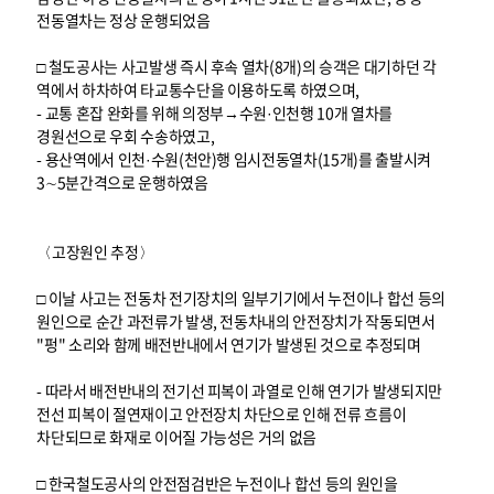
전동열차는 정상 운행되었음
□ 철도공사는 사고발생 즉시 후속 열차(8개)의 승객은 대기하던 각
역에서 하차하여 타교통수단을 이용하도록 하였으며,
- 교통 혼잡 완화를 위해 의정부→수원·인천행 10개 열차를
경원선으로 우회 수송하였고,
- 용산역에서 인천·수원(천안)행 임시전동열차(15개)를 출발시켜
3∼5분간격으로 운행하였음
〈고장원인 추정〉
□ 이날 사고는 전동차 전기장치의 일부기기에서 누전이나 합선 등의
원인으로 순간 과전류가 발생, 전동차내의 안전장치가 작동되면서
"펑" 소리와 함께 배전반내에서 연기가 발생된 것으로 추정되며
- 따라서 배전반내의 전기선 피복이 과열로 인해 연기가 발생되지만
전선 피복이 절연재이고 안전장치 차단으로 인해 전류 흐름이
차단되므로 화재로 이어질 가능성은 거의 없음
□ 한국철도공사의 안전점검반은 누전이나 합선 등의 원인을