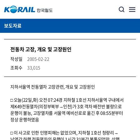
보도자료
전동차 고장, 개요 및 고장원인
작성일
2005-02-22
조회수
33,015
뉴스·홍보_보도자료 상세보기 – 내용, 파일, 담당자 연락처로 구성
지하서울역 전동열차 고장관련, 개요 및 고장원인
□ 오늘(22일,화) 오전 07:24경 지하철 1호선 지하서울역 구내에서
제K49전동열차(의정부북부→인천)가 3호 객차 배전반 불량으로
운행이 불능, 고장열차를 서울역 예비선로로 옮긴 후 08:55분부터
정상 운행하였음
□ 이 사고로 인한 인명피해는 없었으며, 지하철 1호선 청량리→
남영간 하행 전동열차의 운행이 1시간 31분간 불통되었만, 상행