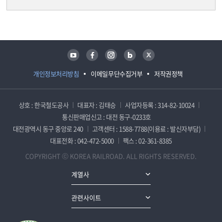
담당자 정보
담당자 정보
유튜브
페이스북
인스타그램
블로그
트위터
개인정보처리방침
이메일무단수집거부
저작권정책
상호 : 한국철도공사
대표자 : 김태승
사업자등록 : 314-82-10024
통신판매업신고 : 대전 동구-0233호
대전광역시 동구 중앙로 240
고객센터 : 1588-7788(이용료 : 발신자부담)
대표전화 : 042-472-5000
팩스 : 02-361-8385
COPYRIGHT ⓒ KOREA RAILROAD. ALL RIGHTS RESERVED.
계열사
관련사이트