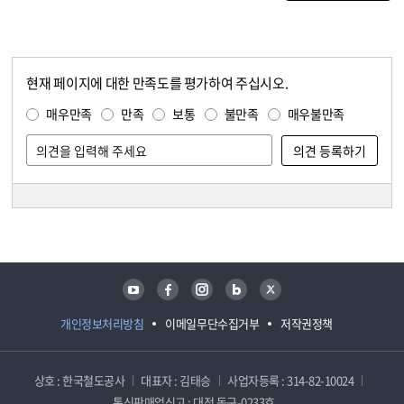
현재 페이지에 대한 만족도를 평가하여 주십시오.
콘텐츠 만족도 조사
만족도 조사
매우만족
만족
보통
불만족
매우불만족
담당자 정보
담당자 정보
유튜브
페이스북
인스타그램
블로그
트위터
개인정보처리방침
이메일무단수집거부
저작권정책
상호 : 한국철도공사
대표자 : 김태승
사업자등록 : 314-82-10024
통신판매업신고 : 대전 동구-0233호