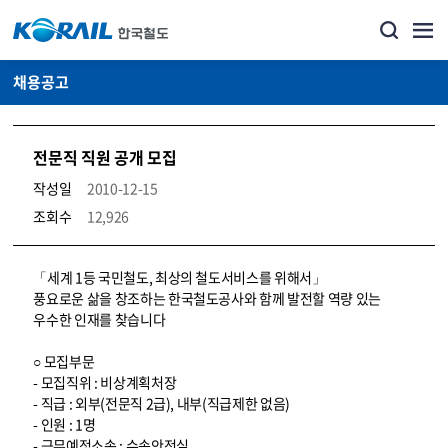
채용공고
전문직 직원 공개 모집
작성일
2010-12-15
조회수
12,926
코레일소개_경영공시_채용공고 상세보기 – 내용, 파일, 담당자 연락처로 구성
「세계 1등 국민철도, 최상의 철도서비스를 위해서」
풍요로운 삶을 창조하는 한국철도공사와 함께 발전할 역량 있는
우수한 인재를 찾습니다
○ 모집부문
- 모집직위 : 비상계획처장
- 직급 : 외부(전문직 2급), 내부(직급제한 없음)
- 인원 : 1명
- 근무예정소속 : 수송안전실