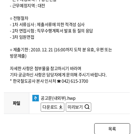
- 근무예정지역 : 대전
○ 전형절차
- 1차 서류심사 : 제출서류에 의한 적격성 심사
- 2차 면접시험 : 직무수행계획서 발표 등 질의 응답
- 3차 임원면접
○ 제출기한 : 2010. 12. 21 (16:00까지 도착 분 유효, 우편 또는
방문제출)
자세한 사항은 첨부물을 참고하시기 바라며
기타 궁금하신 사항은 담당자에게 문의해 주시기 바랍니다.
* 한국철도공사 본사 인사처 ☎ 042) 615-3700
공고문(내외부).hwp
파일
다운로드
미리보기
목록