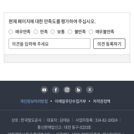
현재 페이지에 대한 만족도를 평가하여 주십시오.
콘텐츠 만족도 조사
만족도 조사
매우만족
만족
보통
불만족
매우불만족
담당자 정보
담당자 정보
유튜브
페이스북
인스타그램
블로그
트위터
개인정보처리방침
이메일무단수집거부
저작권정책
상호 : 한국철도공사
대표자 : 김태승
사업자등록 : 314-82-10024
통신판매업신고 : 대전 동구-0233호