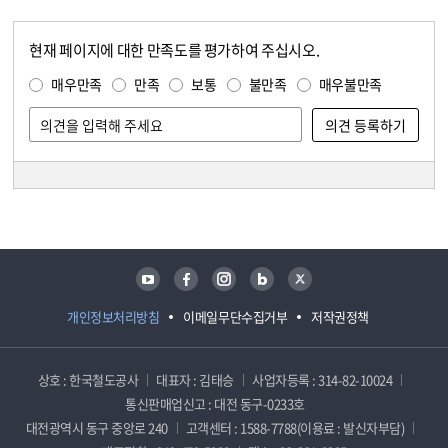
현재 페이지에 대한 만족도를 평가하여 주십시오.
콘텐츠 만족도 조사
만족도 조사
매우만족
만족
보통
불만족
매우불만족
담당자 정보
담당자 정보
유튜브
페이스북
인스타그램
블로그
트위터
개인정보처리방침
이메일무단수집거부
저작권정책
상호 : 한국철도공사
대표자 : 김태승
사업자등록 : 314-82-10024
통신판매업신고 : 대전 동구-0233호
대전광역시 동구 중앙로 240
고객센터 : 1588-7788(이용료 : 발신자부담)