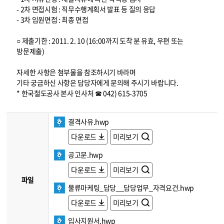
- 2차 면접시험 : 직무수행계획서 발표 등 질의 응답
- 3차 임원면접 : 최종 면접
○ 제출기한 : 2011. 2. 10 (16:00까지 도착 분 유효, 우편 또는
방문제출)
자세한 사항은 첨부물을 참조하시기 바라며
기타 궁금하신 사항은 담당자에게 문의해 주시기 바랍니다.
* 한국철도공사 본사 인사처 ☎ 042) 615-3705
결격사유.hwp
다운로드
미리보기
공고문.hwp
다운로드
미리보기
파일
물류마케팅_담당__담당업무_자격요건.hwp
다운로드
미리보기
입사지원서.hwp