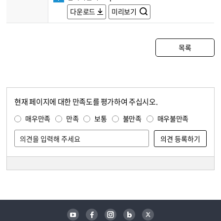
다운로드
미리보기
목록
현재 페이지에 대한 만족도를 평가하여 주십시오.
콘텐츠 만족도 조사
만족도 조사
매우만족
만족
보통
불만족
매우불만족
담당자 정보
담당자 정보
유튜브
페이스북
인스타그램
블로그
트위터