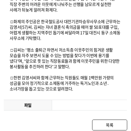
직장 주변의 어려운 이웃에게 나눠주는 선행을 남모르게 실천한
사례가 뒤늦게 알려져 화제다.
□ 화제의 주인공은 한국철도공사 대전기관차승무사무소에 근무하는
김영서(57)씨. 김씨는 자녀 결혼식 축의금을 떼어 쌀 50포대를 구입,
어렵게 생활하는 지역주민 돕기에 써달라며 17일 대전시 동구 소제동
사무소에 기탁했다.
□ 김씨는 “평소 출퇴근 하면서 저소득층 이웃주민의 힘겨운 생활
모습을 자주 보면서 도울 수 있는 방법을 찾다가 이번에 용기를
냈다”며, “앞으로 뜻 있는 직장동료들과 함께 이웃주민을 위한 다양한
봉사활동을 추진하려 한다”고 말했다.
□ 한편 김영서씨와 함께 근무하는 직원들도 매월 1백만원 가량의
성금을 모아 정기적으로 소제동에 거주하는 독거노인과 소년․
소녀가장을 돕고 있는 것으로 알려졌다.
파일
목록