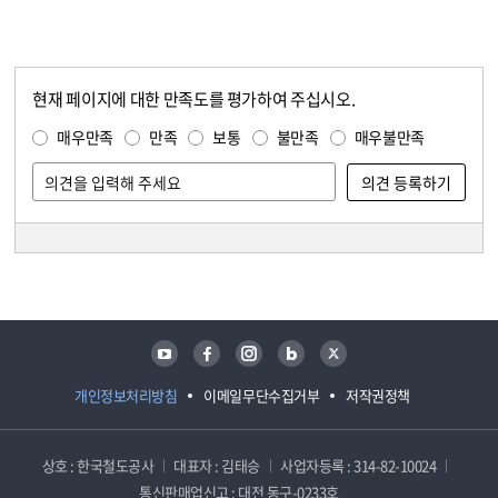
현재 페이지에 대한 만족도를 평가하여 주십시오.
콘텐츠 만족도 조사
만족도 조사
매우만족
만족
보통
불만족
매우불만족
담당자 정보
담당자 정보
유튜브
페이스북
인스타그램
블로그
트위터
개인정보처리방침
이메일무단수집거부
저작권정책
상호 : 한국철도공사
대표자 : 김태승
사업자등록 : 314-82-10024
통신판매업신고 : 대전 동구-0233호