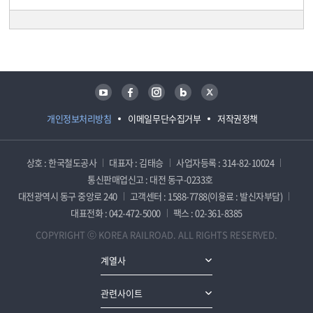
담당자 정보
담당자 정보
유튜브
페이스북
인스타그램
블로그
트위터
개인정보처리방침
이메일무단수집거부
저작권정책
상호 : 한국철도공사
대표자 : 김태승
사업자등록 : 314-82-10024
통신판매업신고 : 대전 동구-0233호
대전광역시 동구 중앙로 240
고객센터 : 1588-7788(이용료 : 발신자부담)
대표전화 : 042-472-5000
팩스 : 02-361-8385
COPYRIGHT ⓒ KOREA RAILROAD. ALL RIGHTS RESERVED.
계열사
관련사이트