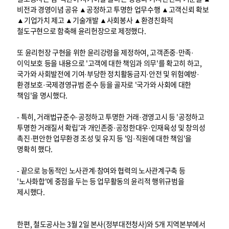
비전과 경영이념 공유 ▲공정하고 투명한 업무수행 ▲고객신뢰 확보
▲기업가치 제고 ▲기술개발 ▲사회봉사 ▲환경친화적
철도구현으로 함축해 윤리헌장으로 제정했다.
또 윤리헌장 구현을 위한 윤리강령을 제정하여, 고객존중·만족·
이익보호 등을 내용으로 '고객에 대한 책임과 의무'를 확고히 하고,
국가와 사회발전에 기여·부당한 정치활동금지·안전 및 위험예방·
환경보호·국제경영규범 준수 등을 골자로 '국가와 사회에 대한
책임'을 명시했다.
- 특히, 거래법규준수·공정하고 투명한 거래·경영고시 등 '공정하고
투명한 거래질서 확립'과 개인존중·공정한대우·인재육성 및 창의성
촉진·편안한 업무환경 조성 및 유지 등 '임·직원에 대한 책임'을
명확히 했다.
- 끝으로 능동적인 노사관계·참여와 협력의 노사관계구축 등
'노사화합'에 중점을 두는 등 업무활동의 윤리적 행위규범을
제시했다.
한편, 철도공사는 3월 2일 본사(정부대전청사)와 5개 지역본부에서