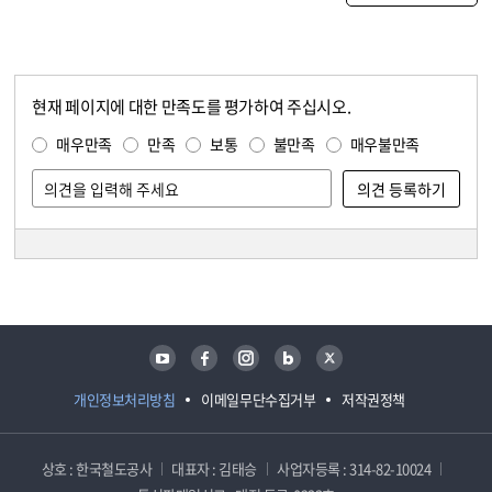
현재 페이지에 대한 만족도를 평가하여 주십시오.
콘텐츠 만족도 조사
만족도 조사
매우만족
만족
보통
불만족
매우불만족
담당자 정보
담당자 정보
유튜브
페이스북
인스타그램
블로그
트위터
개인정보처리방침
이메일무단수집거부
저작권정책
상호 : 한국철도공사
대표자 : 김태승
사업자등록 : 314-82-10024