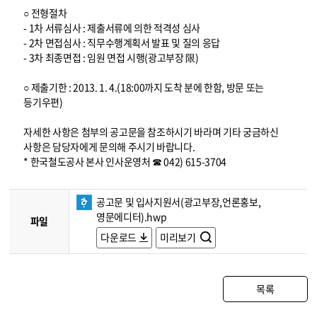
○ 전형절차
- 1차 서류심사 : 제출서류에 의한 적격성 심사
- 2차 면접심사 : 직무수행계획서 발표 및 질의 응답
- 3차 최종면접 : 임원 면접 시행(광고부장 限)
○ 제출기한 : 2013. 1. 4.(18:00까지 도착 분에 한함, 방문 또는
등기우편)
자세한 사항은 첨부의 공고문을 참조하시기 바라며 기타 궁금하신
사항은 담당자에게 문의해 주시기 바랍니다.
* 한국철도공사 본사 인사운영처 ☎ 042) 615-3704
공고문 및 입사지원서(광고부장,언론홍보,
영문에디터).hwp
파일
다운로드
미리보기
목록