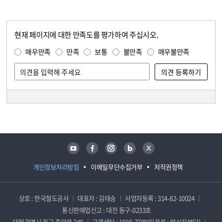
현재 페이지에 대한 만족도를 평가하여 주십시오.
콘텐츠 만족도 조사
만족도 조사
매우만족
만족
보통
불만족
매우불만족
담당자 정보
담당자 정보
유튜브
페이스북
인스타그램
블로그
트위터
개인정보처리방침
이메일무단수집거부
저작권정책
상호 : 한국철도공사
대표자 : 김태승
사업자등록 : 314-82-10024
통신판매업신고 : 대전 동구-0233호
대전광역시 동구 중앙로 240
고객센터 : 1588-7788(이용료 : 발신자부담)