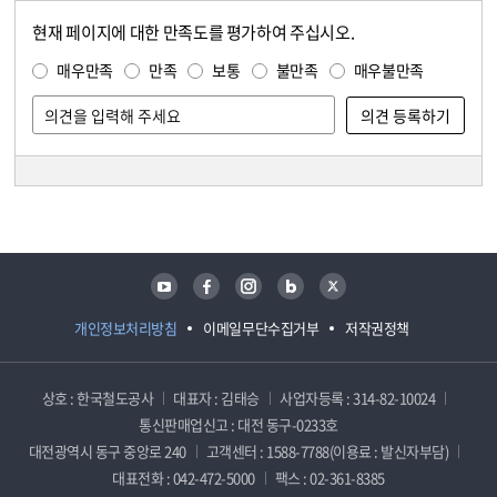
현재 페이지에 대한 만족도를 평가하여 주십시오.
콘텐츠 만족도 조사
만족도 조사
매우만족
만족
보통
불만족
매우불만족
담당자 정보
담당자 정보
유튜브
페이스북
인스타그램
블로그
트위터
개인정보처리방침
이메일무단수집거부
저작권정책
상호 : 한국철도공사
대표자 : 김태승
사업자등록 : 314-82-10024
통신판매업신고 : 대전 동구-0233호
대전광역시 동구 중앙로 240
고객센터 : 1588-7788(이용료 : 발신자부담)
대표전화 : 042-472-5000
팩스 : 02-361-8385