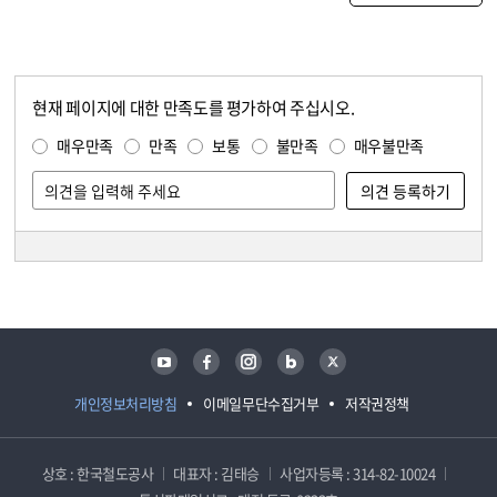
현재 페이지에 대한 만족도를 평가하여 주십시오.
콘텐츠 만족도 조사
만족도 조사
매우만족
만족
보통
불만족
매우불만족
담당자 정보
담당자 정보
유튜브
페이스북
인스타그램
블로그
트위터
개인정보처리방침
이메일무단수집거부
저작권정책
상호 : 한국철도공사
대표자 : 김태승
사업자등록 : 314-82-10024