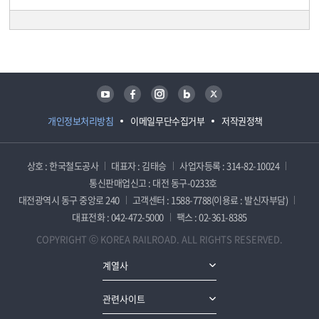
담당자 정보
담당자 정보
유튜브
페이스북
인스타그램
블로그
트위터
개인정보처리방침
이메일무단수집거부
저작권정책
상호 : 한국철도공사
대표자 : 김태승
사업자등록 : 314-82-10024
통신판매업신고 : 대전 동구-0233호
대전광역시 동구 중앙로 240
고객센터 : 1588-7788(이용료 : 발신자부담)
대표전화 : 042-472-5000
팩스 : 02-361-8385
COPYRIGHT ⓒ KOREA RAILROAD. ALL RIGHTS RESERVED.
계열사
관련사이트