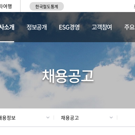
차여행
한국철도통계
사소개
정보공개
ESG경영
고객참여
주요
황
조직현황
채용정보
채용공고
채용정보
채용공고