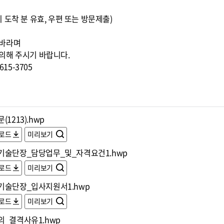
00까지 도착 분 유효, 우편 또는 방문제출)
 바라며
의해 주시기 바랍니다.
15-3705
(1213).hwp
로드
미리보기
기술단장_담당업무_및_자격요건1.hwp
로드
미리보기
기술단장_입사지원서1.hwp
로드
미리보기
의_결격사유1.hwp