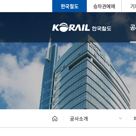
한국철도
승차권예매
기
공
CEO
일반현
공사소개