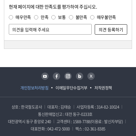
현재 페이지에 대한 만족도를 평가하여 주십시오.
콘텐츠 만족도 조사
만족도 조사
매우만족
만족
보통
불만족
매우불만족
담당자 정보
담당자 정보
유튜브
페이스북
인스타그램
블로그
트위터
개인정보처리방침
이메일무단수집거부
저작권정책
상호 : 한국철도공사
대표자 : 김태승
사업자등록 : 314-82-10024
통신판매업신고 : 대전 동구-0233호
대전광역시 동구 중앙로 240
고객센터 : 1588-7788(이용료 : 발신자부담)
대표전화 : 042-472-5000
팩스 : 02-361-8385