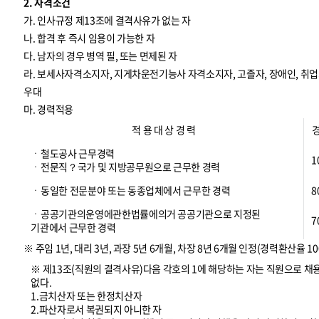
2. 자격조건
가. 인사규정 제13조에 결격사유가 없는 자
나. 합격 후 즉시 임용이 가능한 자
다. 남자의 경우 병역 필, 또는 면제된 자
라. 보세사자격소지자, 지게차운전기능사 자격소지자, 고졸자, 장애인, 
우대
마. 경력적용
적 용 대 상 경 력
ㆍ철도공사 근무경력
1
ㆍ전문직？국가 및 지방공무원으로 근무한 경력
ㆍ동일한 전문분야 또는 동종업체에서 근무한 경력
8
ㆍ공공기관의운영에관한법률에의거 공공기관으로 지정된
7
기관에서 근무한 경력
※ 주임 1년, 대리 3년, 과장 5년 6개월, 차장 8년 6개월 인정(경력환산율 10
※ 제13조(직원의 결격사유)다음 각호의 1에 해당하는 자는 직원으로 채
없다.
1.금치산자 또는 한정치산자
2.파산자로서 복권되지 아니한 자