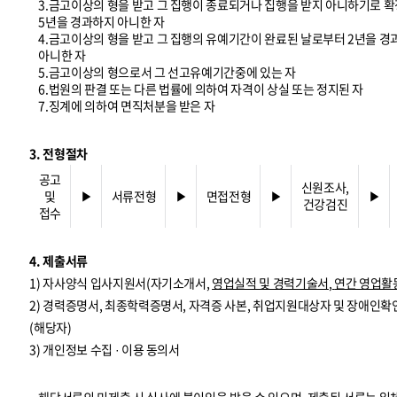
3.금고이상의 형을 받고 그 집행이 종료되거나 집행을 받지 아니하기로 확
5년을 경과하지 아니한 자
4.금고이상의 형을 받고 그 집행의 유예기간이 완료된 날로부터 2년을 
아니한 자
5.금고이상의 형으로서 그 선고유예기간중에 있는 자
6.법원의 판결 또는 다른 법률에 의하여 자격이 상실 또는 정지된 자
7.징계에 의하여 면직처분을 받은 자
3. 전형절차
공고
신원조사,
및
▶
서류전형
▶
면접전형
▶
▶
건강검진
접수
4. 제출서류
1) 자사양식 입사지원서(자기소개서,
영업실적 및 경력기술서
,
연간 영업활
2) 경력증명서, 최종학력증명서, 자격증 사본, 취업지원대상자 및 장애인확
(해당자)
3) 개인정보 수집 · 이용 동의서