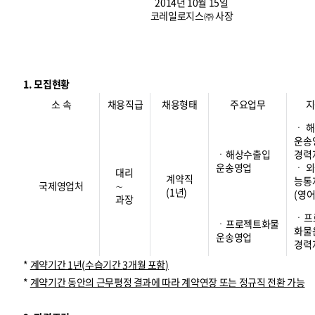
2014년 10월 15일
코레일로지스㈜ 사장
1. 모집현황
소 속
채용직급
채용형태
주요업무
지
ㆍ 
운송
ㆍ해상수출입
경력
운송영업
ㆍ 
대리
계약직
능통
국제영업처
∼
(1년)
(영어
과장
ㆍ프
ㆍ프로젝트화물
화물
운송영업
경력
*
계약기간
1
년
(
수습기간
3
개월 포함
)
*
계약기간 동안의 근무평정 결과에 따라 계약연장 또는 정규직 전환 가능