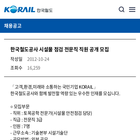
채용공고
한국철도공사 시설물 점검 전문직 직원 공개 모집
작성일
2012-10-24
조회수
16,259
코레일소개_경영공시_채용공고 상세보기 – 내용, 파일, 담당자 연락처로 구성
「고객,환경,미래와 소통하는 국민기업 KORAIL」
한국철도공사와 함께 발전할 역량 있는 우수한 인재를 모십니다.
○ 모집부문
- 직위 : 토목공학 전문가(시설물 안전점검 담당)
- 직급 : 전문직 3급
- 인원 : 7명
- 근무소속 : 기술본부 시설기술단
- 공모방법 : 외부 공모