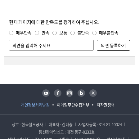
현재 페이지에 대한 만족도를 평가하여 주십시오.
콘텐츠 만족도 조사
만족도 조사
매우만족
만족
보통
불만족
매우불만족
담당자 정보
담당자 정보
유튜브
페이스북
인스타그램
블로그
트위터
개인정보처리방침
이메일무단수집거부
저작권정책
상호 : 한국철도공사
대표자 : 김태승
사업자등록 : 314-82-10024
통신판매업신고 : 대전 동구-0233호