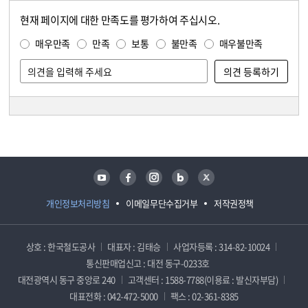
현재 페이지에 대한 만족도를 평가하여 주십시오.
콘텐츠 만족도 조사
만족도 조사
매우만족
만족
보통
불만족
매우불만족
담당자 정보
담당자 정보
유튜브
페이스북
인스타그램
블로그
트위터
개인정보처리방침
이메일무단수집거부
저작권정책
상호 : 한국철도공사
대표자 : 김태승
사업자등록 : 314-82-10024
통신판매업신고 : 대전 동구-0233호
대전광역시 동구 중앙로 240
고객센터 : 1588-7788(이용료 : 발신자부담)
대표전화 : 042-472-5000
팩스 : 02-361-8385