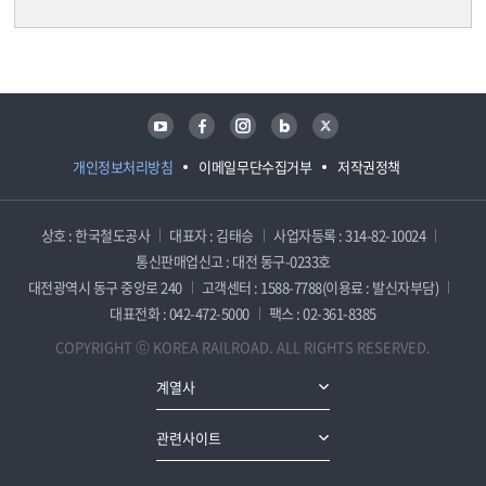
담당자 정보
담당자 정보
유튜브
페이스북
인스타그램
블로그
트위터
개인정보처리방침
이메일무단수집거부
저작권정책
상호 : 한국철도공사
대표자 : 김태승
사업자등록 : 314-82-10024
통신판매업신고 : 대전 동구-0233호
대전광역시 동구 중앙로 240
고객센터 : 1588-7788(이용료 : 발신자부담)
대표전화 : 042-472-5000
팩스 : 02-361-8385
COPYRIGHT ⓒ KOREA RAILROAD. ALL RIGHTS RESERVED.
계열사
관련사이트