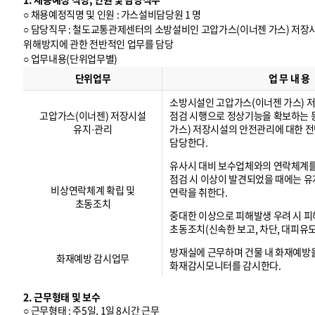
○ 채용예정직명 및 인원 : 가스설비담당원 1 명
○ 담당직무 : 철도교통관제센터의 소방설비인 고압가스(이너젠 가스) 저
위해방지에 관한 전반적인 업무를 담당
○ 업무내용(단위업무별)
업
무
단위업무
업 무 내 용
내
용
(
단
위
업
무
별
)
소방시설인 고압가스(이너젠 가스) 
고압가스(이너젠) 저장시설
점검 시행으로 정상기능을 확보하는 
유지·관리
가스) 저장시설의 안전관리에 대한 
담당한다.
유사시 대비 보수업체와의 연락체계
점검 시 이상이 발견되었을 때에는 
비상연락체계 확립 및
연락을 취한다.
초동조치
중대한 이상으로 피해발생 우려 시 피
초동조치(신속한 보고, 차단, 대피유도
방재실에 근무하며 건물 내 화재예방
화재예방 감시업무
화재감시모니터를 감시한다.
2. 근무형태 및 보수
○ 근무형태 : 주5일, 1일 8시간 근무