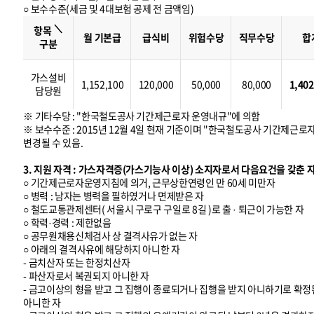
○ 보수수준(세금 및 4대보험 공제 전 금액임)
보
수
＼
수
항목
준
월 기본급
급식비
위험수당
직무수당
합
구분
가스설비
1,152,100
120,000
50,000
80,000
1,402
담당원
※ 기타수당 : "한국철도공사 기간제근로자 운영내규"에 의함
※ 보수수준 : 2015년 12월 4일 현재 기준이며 "한국철도공사 기간제근로
변경될 수 있음.
3. 지원 자격 : 가스자격증(가스기능사 이상) 소지자로서 다음요건을 갖춘 
○ 기간제근로자운영지침에 의거, 근무상한연령인 만 60세 미만자
○ 병력 : 남자는 병력을 필하였거나 면제받은 자
○ 철도교통관제센터( 서울시 구로구 구일로 8길 )로 출 · 퇴근이 가능한 자
○ 학력·경력 : 제한없음
○ 공무원채용신체검사 상 결격사유가 없는 자
○ 아래의 결격사유에 해당하지 아니한 자
- 금치산자 또는 한정치산자
- 파산자로서 복권되지 아니한 자
- 금고이상의 형을 받고 그 집행이 종료되거나 집행을 받지 아니하기로 확정된
아니한 자