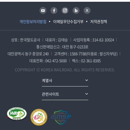
유튜브
페이스북
인스타그램
블로그
트위터
개인정보처리방침
이메일무단수집거부
저작권정책
상호 : 한국철도공사
대표자 : 김태승
사업자등록 : 314-82-10024
통신판매업신고 : 대전 동구-0233호
대전광역시 동구 중앙로 240
고객센터 : 1588-7788(이용료 : 발신자부담)
대표전화 : 042-472-5000
팩스 : 02-361-8385
COPYRIGHT ⓒ KOREA RAILROAD. ALL RIGHTS RESERVED.
계열사
관련사이트