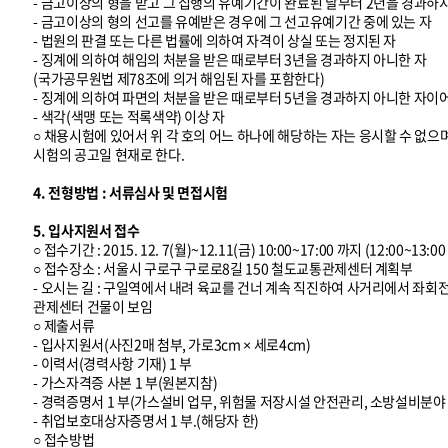
- 금고이상의 형을 받고 그 집행의 유예기간이 완료된 날부터 2년을 경과하
- 금고이상의 형의 선고를 유예받은 경우에 그 선고유예기간 중에 있는 자
- 법원의 판결 또는 다른 법률에 의하여 자격이 상실 또는 정지된 자
- 징계에 의하여 해임의 처분을 받은 때로부터 3년을 경과하지 아니한 자
(국가공무원법 제78조에 의거 해임된 자를 포함한다)
- 징계에 의하여 파면의 처분을 받은 때로부터 5년을 경과하지 아니한 자이
- 색각(색맹 또는 적록색약) 이상 자
○ 채용시험에 있어서 위 각 호의 어느 하나에 해당하는 자는 응시할 수 없으
시험의 공고일 현재로 한다.
4. 전형방법 : 서류심사 및 면접시험
5. 입사지원서 접수
○ 접수기간 : 2015. 12. 7(월)~12.11(금) 10:00~17:00 까지 (12:00~13
○ 접수장소 : 서울시 구로구 구로로8길 150 철도교통관제센터 계획부
- 오시는 길 : 구일역에서 내려 육교를 건너 계속 직진하여 사거리에서 좌
관제센터 건물이 보임
○ 제출서류
- 입사지원서(사진2매 첨부, 가로3cm × 세로4cm)
- 이력서(경력사항 기재) 1 부
- 가스자격증 사본 1 부(원본지참)
- 경력증명서 1 부(가스설비 업무, 위험물 저장시설 안전관리, 소방설비분야
- 취업보호대상자증명서 1 부.(해당자 한)
○ 접수방법