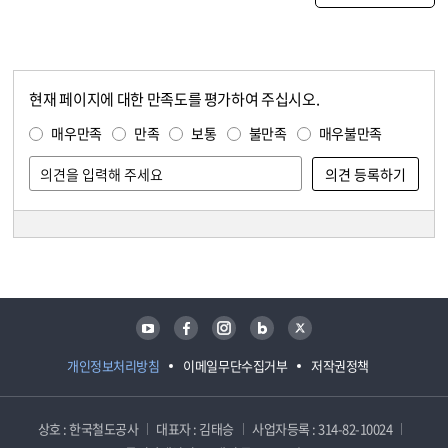
현재 페이지에 대한 만족도를 평가하여 주십시오.
콘텐츠 만족도 조사
만족도 조사
매우만족
만족
보통
불만족
매우불만족
담당자 정보
담당자 정보
유튜브
페이스북
인스타그램
블로그
트위터
개인정보처리방침
이메일무단수집거부
저작권정책
상호 : 한국철도공사
대표자 : 김태승
사업자등록 : 314-82-10024